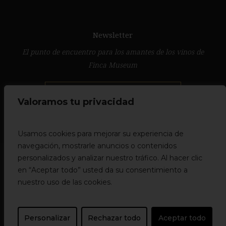
Newsletter
El punto de encuentro para los amantes de los vinos de
Finca Museum
IR A NEWSLETTER
Valoramos tu privacidad
Usamos cookies para mejorar su experiencia de
navegación, mostrarle anuncios o contenidos
personalizados y analizar nuestro tráfico. Al hacer clic
Aviso legal
en “Aceptar todo” usted da su consentimiento a
Política de privacidad
nuestro uso de las cookies.
Política de cookies
Empresas del grupo
Canal ético
Personalizar
Rechazar todo
Aceptar todo
I + D