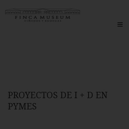
Skip
to
Men
main
content
PROYECTOS DE I + D EN
PYMES