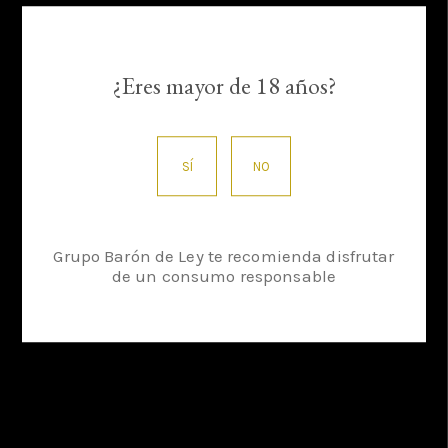
¿Eres mayor de 18 años?
Un tesoro escondido de viñas centenarias
SÍ
NO
VER VIDEO COMPLETO
Grupo Barón de Ley te recomienda disfrutar
de un consumo responsable