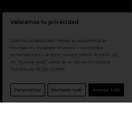
Valoramos tu privacidad
Usamos cookies para mejorar su experiencia de
navegación, mostrarle anuncios o contenidos
personalizados y analizar nuestro tráfico. Al hacer clic
en “Aceptar todo” usted da su consentimiento a
nuestro uso de las cookies.
Personalizar
Rechazar todo
Aceptar todo